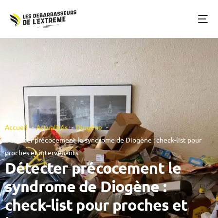
Accueil
Actualités
Diogène
Détecter précocement le syndrome de Diogène : check-list pour
proches et intervenants
Détecter précocement le
syndrome de Diogène :
check-list pour proches et