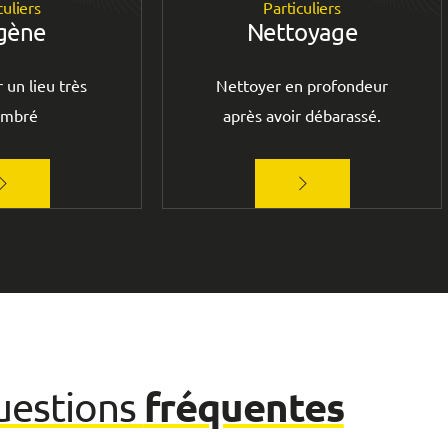
culiers
Particuliers
gène
Nettoyage
 un lieu très
Nettoyer en profondeur
ombré
après avoir débarassé.
fréquentes
uestions