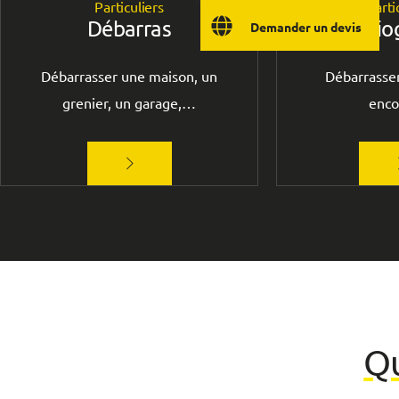
Particuliers
Parti
Débarras
Dio
Demander un devis
Débarrasser une maison, un
Débarrasser
grenier, un garage,…
enc
Q