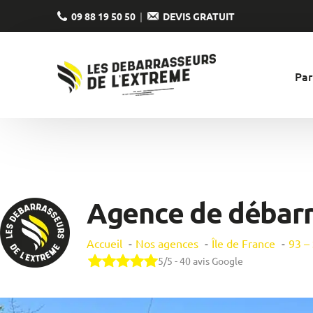
09 88 19 50 50
DEVIS GRATUIT
Par
les particu
les profes
Nos services pour
Nos services pour
Agence de débarr
Accueil
Nos agences
Île de France
93 –