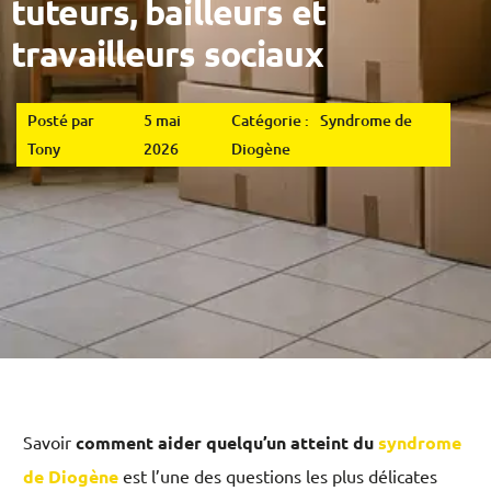
tuteurs, bailleurs et
travailleurs sociaux
Posté par
5 mai
Catégorie :
Syndrome de
Tony
2026
Diogène
Savoir
comment aider quelqu’un atteint du
syndrome
de Diogène
est l’une des questions les plus délicates